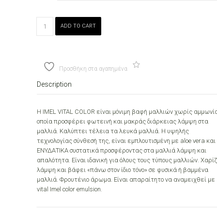
VITAL
ADD TO CART
COLOR
IMEL
free
ammonia
Προσθήκη στα αγαπημένα
60
ml
Description
quantity
Η IMEL VITAL COLOR είναι μόνιμη βαφή μαλλιών χωρίς αμμωνία
οποία προσφέρει φωτεινή και μακράς διάρκειας λάμψη στα
μαλλιά. Καλύπτει τέλεια τα λευκά μαλλιά. Η υψηλής
τεχνολογίας σύνθεσή της, είναι εμπλουτισμένη με aloe vera και
ΕΝΥΔΑΤΙΚΑ συστατικά προσφέροντας στα μαλλιά λάμψη και
απαλότητα. Είναι ιδανική για όλους τους τύπους μαλλιών. Χαρίζ
λάμψη και βάφει «πάνω στον ίδιο τόνο» σε φυσικά ή βαμμένα
μαλλιά. Φρουτένιο άρωμα. Είναι απαραίτητο να αναμειχθεί με
vital Imel color emulsion.