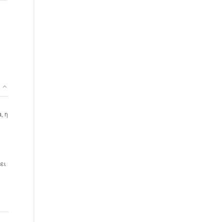
, η
ει