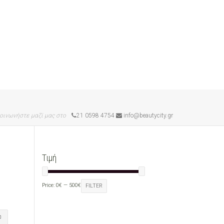
οινωνήστε μαζί μας στο
21 0598 4754
info@beautycity.gr
Τιμή
Price:
0€
—
500€
FILTER