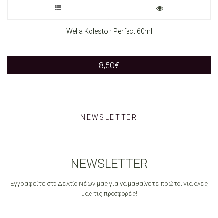
This
product
Wella Koleston Perfect 60ml
has
8,50
€
multiple
variants.
The
NEWSLETTER
options
may
NEWSLETTER
be
Εγγραφείτε στο Δελτίο Νέων μας για να μαθαίνετε πρώτοι για όλες
chosen
μας τις προσφορές!
on