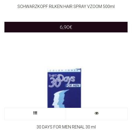
SCHWARZKOPF RILKEN HAIR SPRAY VZOOM 500ml
6,90
€
This
product
30 DAYS FOR MEN RENAL 30 ml