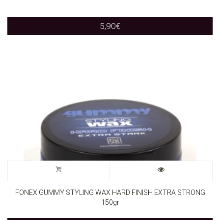
has
5,90
€
multiple
variants.
The
options
may
be
chosen
on
the
FONEX GUMMY STYLING WAX HARD FINISH EXTRA STRONG
150gr
product