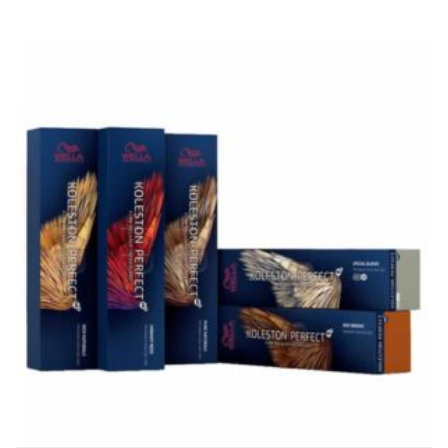
variants.
The
options
may
be
chosen
on
the
product
page