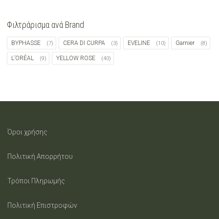
Φιλτράρισμα ανά Brand
BYPHASSE
CERA DI CURPA
EVELINE
Garnier
(7)
(3)
(10)
(8)
L’ORÉAL
YELLOW ROSE
(9)
(40)
Όροι χρήσης
Πολιτική Απορρήτου
Τρόποι Πληρωμής
Πολιτική Επιστροφών