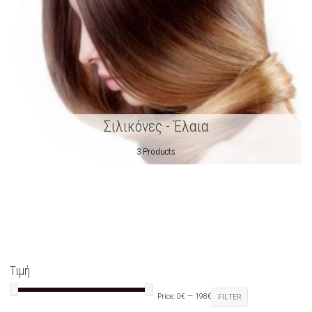
Σιλικόνες - Έλαια
3 Products
Τιμή
Price:
0€
—
198€
FILTER