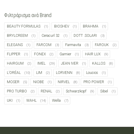
Φιλτράρισμα ανά Brand
BEAUTY FORMULAS
BIOSHEV
BRAHMA
(1)
(1)
(1)
BRYLCREEM
Ceracurl 32
DOTT .SOLARI
(1)
(1)
(3)
ELEGANS
FARCOM
Farmavita
FAROUK
(1)
(3)
(3)
(2)
FLIPPER
FONEX
Garnier
HAIR LUX
(1)
(2)
(1)
(9)
HAIRGUM
IMEL
JEAN IVER
KALLOS
(2)
(29)
(1)
(8)
L’ORÉAL
LIM
LORVENN
Lousios
(10)
(2)
(8)
(1)
MOSER
NIOBE
NIRVEL
PRO POWER
(5)
(1)
(8)
(1)
PRO TURBO
RENAL
Schwarzkopf
Sibel
(2)
(2)
(9)
(1)
UKI
WAHL
Wella
(1)
(14)
(7)