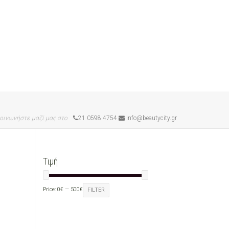
οινωνήστε μαζί μας στο
21 0598 4754
info@beautycity.gr
Τιμή
Price:
0€
—
500€
FILTER