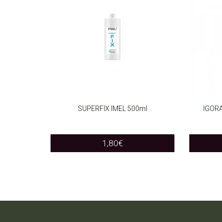
SUPERFIX IMEL 500ml
IGORA
ADD TO CART
SELEC
1,80
€