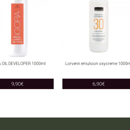
 OIL DEVELOPER 1000ml
Lorvenn emulsion oxycreme 1000
T OPTIONS
SELECT OPTIONS
This
This
9,90
€
6,90
€
product
product
has
has
multiple
multiple
variants.
variants.