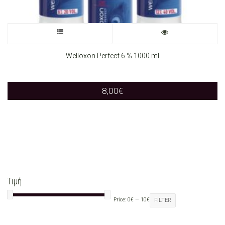
chosen
on
This
the
product
Welloxon Perfect 6 % 1000 ml
product
has
page
8,00
€
multiple
variants.
The
options
may
Τιμή
be
Price:
0€
—
10€
FILTER
chosen