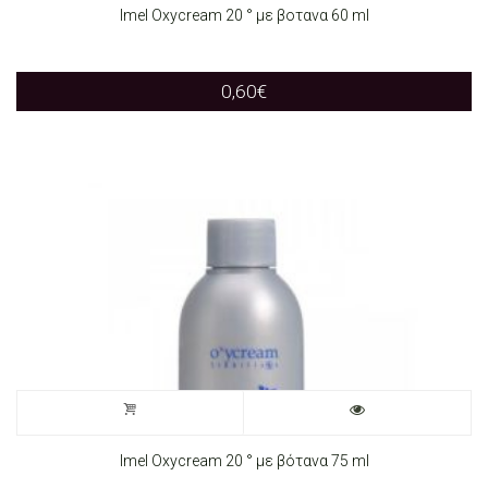
Imel Oxycream 20 ° με βοτανα 60 ml
product
page
0,60
€
Imel Oxycream 20 ° με βότανα 75 ml