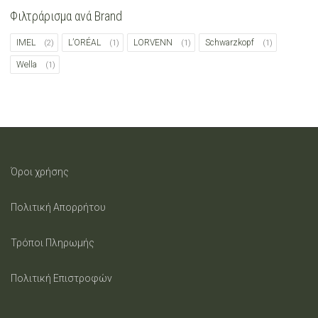
on
Φιλτράρισμα ανά Brand
the
IMEL
L’ORÉAL
LORVENN
Schwarzkopf
(2)
(1)
(1)
(1)
Wella
(1)
product
page
Όροι χρήσης
Πολιτική Απορρήτου
Τρόποι Πληρωμής
Πολιτική Επιστροφών