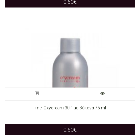
0,60
€
Imel Oxycream 30 ° με βότανα 75 ml
0,60
€