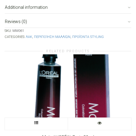
Additional information
Reviews (0)
SKU:
MM061
CATEGORIES:
ΛΑΚ
,
ΠΕΡΙΠΟΊΗΣΗ ΜΑΛΛΙΏΝ
,
ΠΡΟΪΌΝΤΑ STYLING
RELATED PRODUCTS
This
product