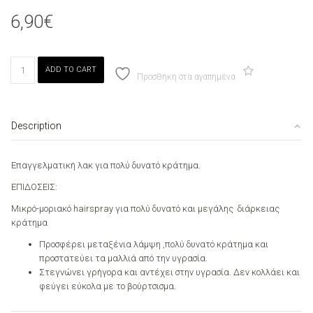
6,90
€
SCHWARZKOPF
ADD TO CART
RILKEN
Προσθήκη στα αγαπημένα
HAIR
SPRAY
VZOOM
Description
500ml
quantity
Επαγγελματική λακ για πολύ δυνατό κράτημα.
ΕΠΙΔΟΣΕΙΣ:
Μικρό-μοριακό hairspray για πολύ δυνατό και μεγάλης διάρκειας
κράτημα
Προσφέρει μεταξένια λάμψη ,πολύ δυνατό κράτημα και
προστατεύει τα μαλλιά από την υγρασία.
Στεγνώνει γρήγορα και αντέχει στην υγρασία. Δεν κολλάει και
φεύγει εύκολα με το βούρτσισμα.