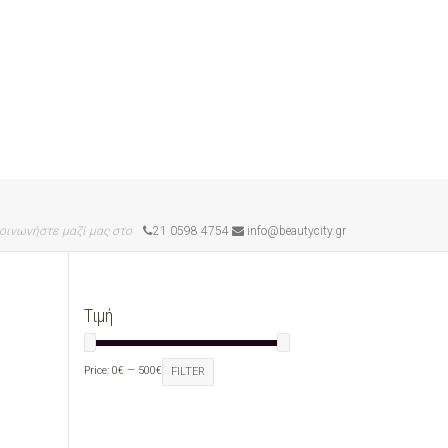
οινωνήστε μαζί μας στο
21 0598 4754
info@beautycity.gr
Τιμή
Price:
0€
—
500€
FILTER