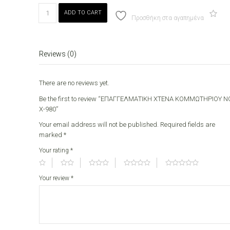
ΕΠΑΓΓΕΛΜΑΤΙΚΗ
ADD TO CART
ΧΤΕΝΑ
Προσθήκη στα αγαπημένα
ΚΟΜΜΩΤΗΡΙΟΥ
ΝΟ
Χ-980
Reviews (0)
quantity
There are no reviews yet.
Be the first to review “ΕΠΑΓΓΕΛΜΑΤΙΚΗ ΧΤΕΝΑ ΚΟΜΜΩΤΗΡΙΟΥ Ν
Χ-980”
Your email address will not be published.
Required fields are
marked
*
Your rating
*
Your review
*