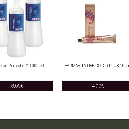
xon Perfect 6 % 1000 ml
FARMAVITA LIFE COLOR PLUS 100
T OPTIONS
SELECT OPTIONS
This
This
8,00
€
4,90
€
product
product
has
has
multiple
multiple
variants.
variants.