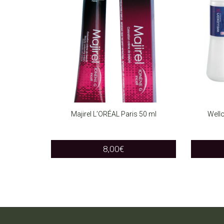
Majirel L’ORÉAL Paris 50 ml
Wello
SELECT OPTIONS
SELEC
This
8,00
€
product
has
multiple
variants.