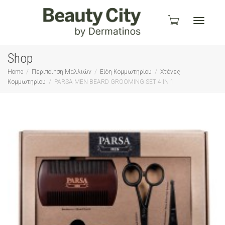
Toggle
Shop
Home
Περιποίηση Μαλλιών
Είδη Κομμωτηρίου
Χτένες
Κομμωτηρίου
PARSA MEN BEARD GROOMING SET 4 IN 1
navigati