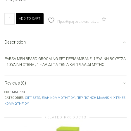
PARSA
ADD TO CART
MEN
Προσθήκη στα αγαπημένα
BEARD
GROOMING
SET
Description
4
IN
1
PARSA MEN BEARD GROOMING SET ΠΕΡΙΛΑΜΒΑΝΕΙ 1 ΞΥΛΙΝΗ ΒΟΥΡΤΣΑ
quantity
, 1 ΞΥΛΙΝΗ ΧΤΕΝΑ , 1 ΨΑΛΙΔΙ ΓΙΑ ΓΕΝΙΑ ΚΑΙ 1 ΨΑΛΙΔΙ ΜΥΤΗΣ
Reviews (0)
SKU:
MM1564
CATEGORIES:
GIFT SETS
,
ΕΊΔΗ ΚΟΜΜΩΤΗΡΊΟΥ
,
ΠΕΡΙΠΟΊΗΣΗ ΜΑΛΛΙΏΝ
,
ΧΤΈΝΕΣ
ΚΟΜΜΩΤΗΡΊΟΥ
RELATED PRODUCTS