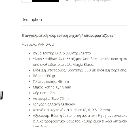
Cut
1873-
0055
Description
quantity
Eπαγγελματική κουρευτική μηχανή / επαναφορτιζόμενη
Μοντέλο: VARIO-CUT
Ισχύς: Μοτέρ D.C. 5.000 στρ./λεπτό
Υλικό λεπίδων: Ανταλλάξιμες λεπίδες υψηλής ποιότητα
από ανοξείδωτο ατσάλι Magic Blade.
Ένδειξη μπαταρίας/ φόρτισης: LED με ένδειξη φόρτισης.
Βάρος: 280 gr
Πλάτος κοπής: 46 mm
Mήκος κοπής: 0,7-3 mm
Φόρτιση: 12 h
Αυτονομία: Έως 75 min
Γρήγορη αλλαγή λεπίδων.
Χτενάκια: 4 χτενάκια slide-on (3, 6, 9 & 12 mm).
Αξεσουάρ: Βάση φόρτισης, υφασμάτινη θήκη, ενεργειακ
φιλικό τροφοδοτικό, βούρτσα καθαρισμού & λάδι λίπανση
λεπίδων