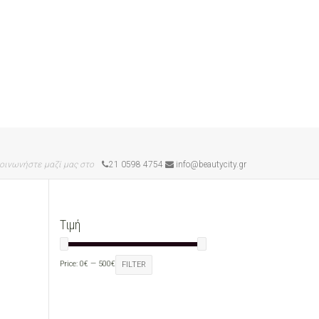
οινωνήστε μαζί μας στο
21 0598 4754
info@beautycity.gr
Τιμή
Price:
0€
—
500€
FILTER