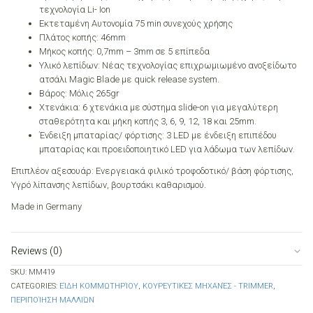
τεχνολογία Li- Ion
Εκτεταμένη Αυτονομία 75 min συνεχούς χρήσης
Πλάτος κοπής: 46mm
Μήκος κοπής: 0,7mm – 3mm σε 5 επίπεδα
Υλικό λεπίδων: Νέας τεχνολογίας επιχρωμιωμένο ανοξείδωτο
ατσάλι Magic Blade με quick release system.
Βάρος: Μόλις 265gr
Χτενάκια: 6 χτενάκια με σύστημα slide-on για μεγαλύτερη
σταθερότητα και μήκη κοπής 3, 6, 9, 12, 18 και 25mm.
Ένδειξη μπαταρίας/ φόρτισης: 3 LED με ένδειξη επιπέδου
μπαταρίας και προειδοποιητικό LED για λάδωμα των λεπίδων.
Επιπλέον αξεσουάρ: Ενεργειακά φιλικό τροφοδοτικό/ βάση φόρτισης,
Υγρό λίπανσης λεπίδων, βουρτσάκι καθαρισμού.
Made in Germany
Reviews (0)
SKU:
MM419
CATEGORIES:
ΕΊΔΗ ΚΟΜΜΩΤΗΡΊΟΥ
,
ΚΟΥΡΕΥΤΙΚΈΣ ΜΗΧΑΝΈΣ - TRIMMER
,
ΠΕΡΙΠΟΊΗΣΗ ΜΑΛΛΙΏΝ