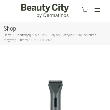
Toggle
Shop
Home
Περιποίηση Μαλλιών
Είδη Κομμωτηρίου
Κουρευτικές
Μηχανές - Trimmer
MOSER Genio
navigati