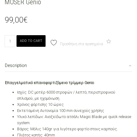
MOSER Genio
99,00
€
MOSER
ADD TO CART
Genio
Προσθήκη στα αγαπημένα
quantity
Description
Επαγγελματικό επαναφορτιζόμενο τρίμμερ Genio
Ισχύς: DC μοτέρ 6000 στροφών / λεπτό, περιστροφικού
οπλισμού, με ηχομόνωση.
Χρόνος φόρτισης 10 ώρες
Εκτεταμένη Αυτονομία 100 min συνεχούς χρήσης
Υλικό λεπίδων: Ανοξείδωτο ατσάλι Magic Blade με quick release
system.
Βάρος: Μόλις 140gr για λιγότερο φορτίο στους καρπούς.
Πλάτος κοπής: 40mm