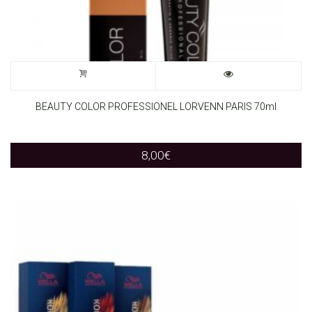
be
chosen
on
the
BEAUTY COLOR PROFESSIONEL LORVENN PARIS 70ml
product
page
8,00
€