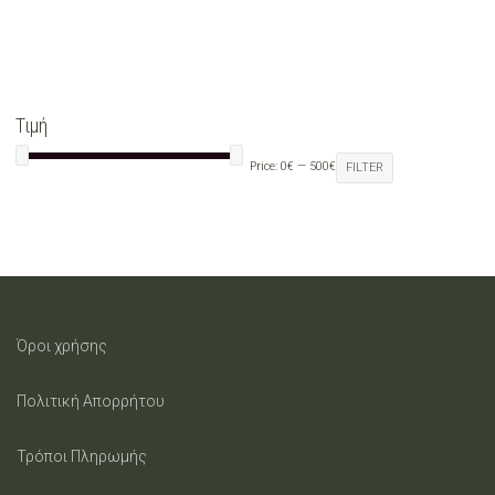
The
options
may
Τιμή
be
Price:
0€
—
500€
FILTER
chosen
on
the
product
Όροι χρήσης
page
Πολιτική Απορρήτου
Τρόποι Πληρωμής