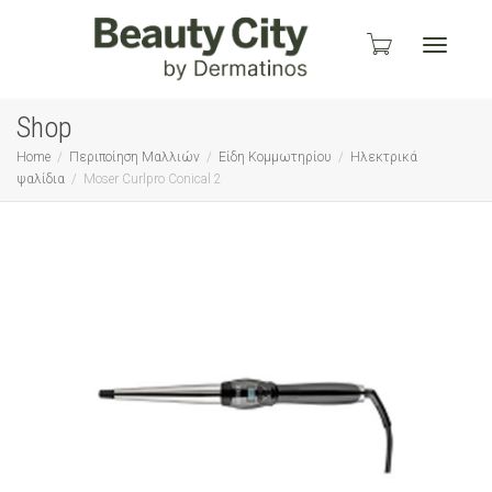
Toggle
Shop
Home
Περιποίηση Μαλλιών
Είδη Κομμωτηρίου
Ηλεκτρικά
ψαλίδια
Moser Curlpro Conical 2
navigati