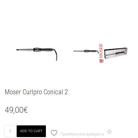
Moser Curlpro Conical 2
49,00
€
Moser
ADD TO CART
Curlpro
Προσθήκη στα αγαπημένα