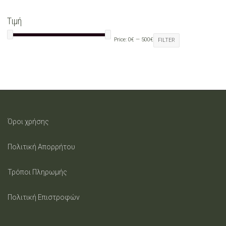
may
Τιμή
be
Price:
0€
—
500€
FILTER
chosen
on
the
product
Όροι χρήσης
page
Πολιτική Απορρήτου
Τρόποι Πληρωμής
Πολιτική Επιστροφών