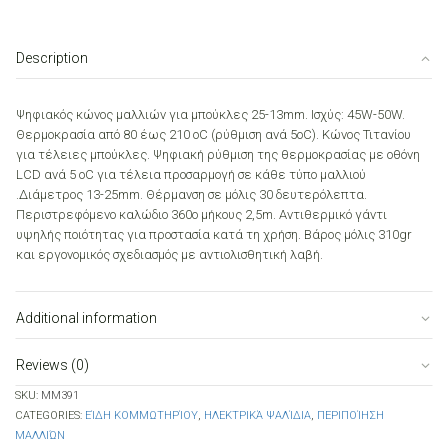
Conical
2
quantity
Description
Ψηφιακός κώνος μαλλιών για μπούκλες 25-13mm. Ισχύς: 45W-50W.
Θερμοκρασία από 80 έως 210 οC (ρύθμιση ανά 5οC). Κώνος Τιτανίου
για τέλειες μπούκλες. Ψηφιακή ρύθμιση της θερμοκρασίας με οθόνη
LCD ανά 5 οC για τέλεια προσαρμογή σε κάθε τύπο μαλλιού
.Διάμετρος 13-25mm. Θέρμανση σε μόλις 30 δευτερόλεπτα.
Περιστρεφόμενο καλώδιο 360ο μήκους 2,5m. Αντιθερμικό γάντι
υψηλής ποιότητας για προστασία κατά τη χρήση. Βάρος μόλις 310gr
και εργονομικός σχεδιασμός με αντιολισθητική λαβή.
Additional information
Reviews (0)
SKU:
MM391
CATEGORIES:
ΕΊΔΗ ΚΟΜΜΩΤΗΡΊΟΥ
,
ΗΛΕΚΤΡΙΚΆ ΨΑΛΊΔΙΑ
,
ΠΕΡΙΠΟΊΗΣΗ
ΜΑΛΛΙΏΝ