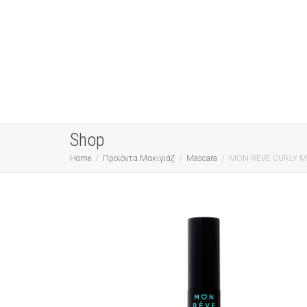
Shop
Home
Προϊόντα Μακιγιάζ
Mascara
MON REVE CURLY 