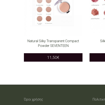
Natural Silky Transparent Compact
Sil
Powder SEVENTEEN
SELECT OPTIONS
SELEC
This
11,50
€
product
has
multiple
variants.
The
Όροι χρήσης
Πολιτικ