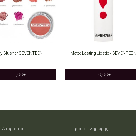
ky Blusher SEVENTEEN
Matte Lasting Lipstick SEVENTEE
T OPTIONS
SELECT OPTIONS
This
This
11,00
€
10,00
€
product
product
has
has
multiple
multiple
variants.
variants.
The
The
ή Απορρήτου
Τρόποι Πληρωμής