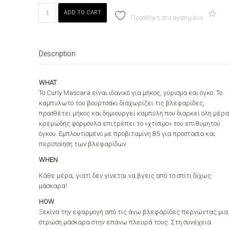
MON
ADD TO CART
REVE
Προσθήκη στα αγαπημένα
CURLY
MASCARA
02
Description
REAL
BROWN
quantity
WHAT
Το Curly Mascara είναι ιδανικό για μήκος, γύρισμα και όγκο. Το
καμπυλωτό του βουρτσάκι διαχωρίζει τις βλεφαρίδες,
προσθέτει μήκος και δημιουργεί καμπύλη που διαρκεί όλη μέρα
κρεμώδης φόρμουλα επιτρέπει το «χτίσιμο» του επιθυμητού
όγκου. Εμπλουτισμένο με προβιταμίνη Β5 για προστασία και
περιποίηση των βλεφαρίδων.
WHEN
Κάθε μέρα, γιατί δεν γίνεται να βγεις από το σπίτι δίχως
μάσκαρα!
HOW
Ξεκίνα την εφαρμογή από τις άνω βλεφαρίδες περνώντας μια
στρώση μάσκαρα στην επάνω πλευρά τους. Στη συνέχεια