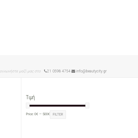
οινωνήστε μαζί μας στο
21 0598 4754
info@beautycity.gr
Τιμή
Price:
0€
—
500€
FILTER