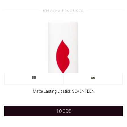
RELATED PRODUCTS
This
product
Matte Lasting Lipstick SEVENTEEN
has
10,00
€
multiple
variants.