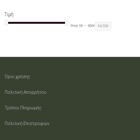
may
Τιμή
be
Price:
0€
—
500€
FILTER
chosen
on
the
product
Όροι χρήσης
page
Πολιτική Απορρήτου
Τρόποι Πληρωμής
Πολιτική Επιστροφών