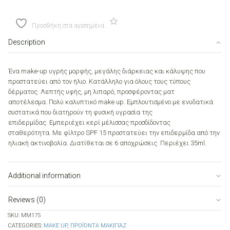
quantity
Προσθήκη στα αγαπημένα
Description
Ένα make-up υγρής μορφής, μεγάλης διάρκειας και κάλυψης που
προστατεύει από τον ήλιο. Κατάλληλο για όλους τους τύπους
δέρματος. Λεπτής υφής, μη λιπαρό, προσφέροντας ματ
αποτέλεσμα. Πολύ καλυπτικό make up. Εμπλουτισμένο με ενυδατικά
συστατικά που διατηρούν τη φυσική υγρασία της
επιδερμίδας. Εμπεριέχει κερί μέλισσας προσδίδοντας
σταθερότητα. Mε φίλτρο SPF 15 προστατεύει την επιδερμίδα από την
ηλιακή ακτινοβολία. Διατίθεται σε 6 αποχρώσεις. Περιέχει 35ml.
Additional information
Reviews (0)
SKU:
MM175
CATEGORIES:
MAKE UP
,
ΠΡΟΪΌΝΤΑ ΜΑΚΙΓΙΆΖ