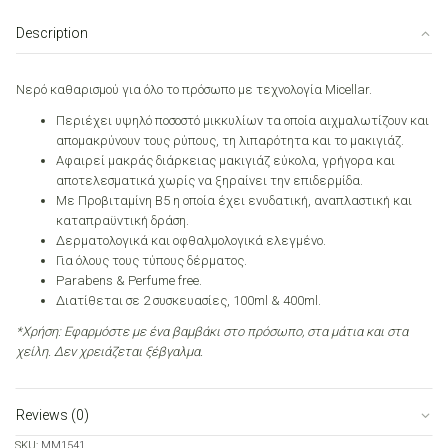
MD
Professionel
Description
100ml
quantity
Νερό καθαρισμού για όλο το πρόσωπο με τεχνολογία Micellar.
Περιέχει υψηλό ποσοστό μικκυλίων τα οποία αιχμαλωτίζουν και
απομακρύνουν τους ρύπους, τη λιπαρότητα και το μακιγιάζ.
Αφαιρεί μακράς διάρκειας μακιγιάζ εύκολα, γρήγορα και
αποτελεσματικά χωρίς να ξηραίνει την επιδερμίδα.
Με Προβιταμίνη Β5 η οποία έχει ενυδατική, αναπλαστική και
καταπραϋντική δράση.
Δερματολογικά και οφθαλμολογικά ελεγμένο.
Για όλους τους τύπους δέρματος.
Parabens & Perfume free.
Διατίθεται σε 2 συσκευασίες, 100ml & 400ml.
*Χρήση: Εφαρμόστε με ένα βαμβάκι στο πρόσωπο, στα μάτια και στα
χείλη. Δεν χρειάζεται ξέβγαλμα.
Reviews (0)
SKU:
MM1541