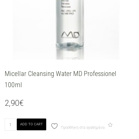
Micellar Cleansing Water MD Professionel
100ml
2,90
€
Micellar
ADD TO CART
Cleansing
Προσθήκη στα αγαπημένα
Water