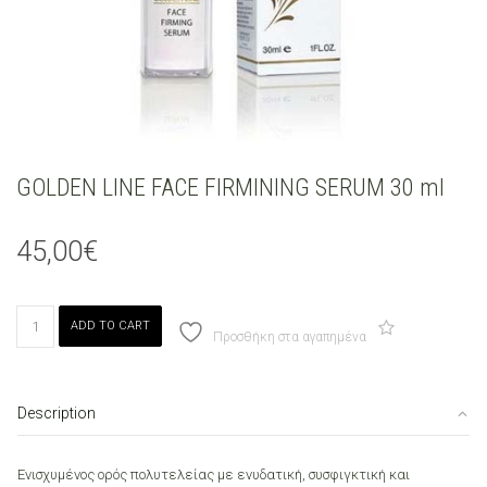
GOLDEN LINE FACE FIRMINING SERUM 30 ml
45,00
€
GOLDEN
ADD TO CART
LINE
Προσθήκη στα αγαπημένα
FACE
FIRMINING
SERUM
Description
30
ml
quantity
Ενισχυμένος ορός πολυτελείας με ενυδατική, συσφιγκτική και