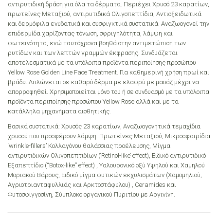
αντιρυτιδική δράση για όλα τα δέρματα. Περιέχει Χρυσό 23 καρατίων,
πρωτείνες Μεταξιού, αντιρυτιδικά Ολιγοπεπτίδια, Αντιοξειδωτικά
και δερμόφιλα ενυδατικά και συσφιγκτικά συστατικά. Αναζωογονεί την
επιδερμίδα χαρίζοντας τόνωση, σφριγηλότητα, λάμψη και
φωτεινότητα, ενώ ταυτόχρονα βοηθά στην αντιμετώπιση των
ρυτίδων και των λεπτών γραμμών έκφρασης. Συνδυάζεται
αποτελεσματικά με τα υπόλοιπα προϊόντα περιποίησης προσώπου
Yellow Rose Golden Line Face Treatment. Για καθημερινή χρήση πρωί και
βράδυ. Απλώνεται σε καθαρό δέρμα με ελαφρύ με μασάζ μέχρι να
απορροφηθεί. Χρησιμοποιείται μόνο του ή σε συνδυασμό με τα υπόλοιπα
προϊόντα περιποίησης προσώπου Yellow Rose αλλά και με τα
κατάλληλα μηχανήματα αισθητικής.
Βασικά συστατικά: Χρυσός 23 καρατίων, Αναζωογονητικά τεμαχίδια
χρυσού που προσφέρουν λάμψη. Πρωτεΐνες Μεταξιού, Μικροσφαιρίδια
‘wrinkle-fillers’ Κολλαγόνου θαλάσσιας προέλευσης, Μίγμα
αντιρυτιδικών Ολιγοπεπτιδίων (‘Retinol-like’ effect), Ειδικό αντιρυτιδικό
Εξαπεπτίδιο (“Botox-like” effect) , Υαλουρονικό οξύ Υψηλού και Χαμηλού
Μοριακού Βάρους, Ειδικό μίγμα φυτικών εκχυλισμάτων (Χαμομηλιού,
Αγριοτριανταφυλλιάς και Αρκτοστάφυλου) , Ceramides και
Φυτοσφιγγοσίνη, Σύμπλοκο οργανικού Πυριτίου με Αργινίνη.