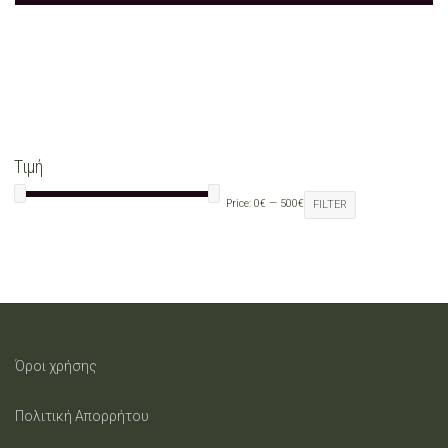
Τιμή
Price:
0€
—
500€
FILTER
Όροι χρήσης
Πολιτική Απορρήτου