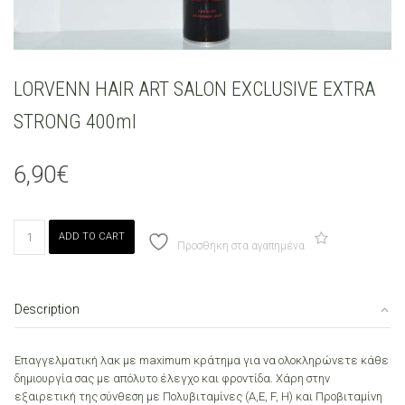
LORVENN HAIR ART SALON EXCLUSIVE EXTRA
STRONG 400ml
6,90
€
LORVENN
ADD TO CART
HAIR
Προσθήκη στα αγαπημένα
ART
SALON
EXCLUSIVE
Description
EXTRA
STRONG
400ml
Επαγγελματική λακ με maximum κράτημα για να ολοκληρώνετε κάθε
quantity
δημιουργία σας με απόλυτο έλεγχο και φροντίδα. Χάρη στην
εξαιρετική της σύνθεση με Πολυβιταμίνες (Α,Ε, F, H) και Προβιταμίνη