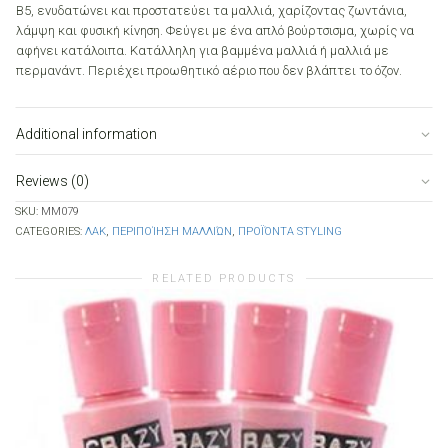
Β5, ενυδατώνει και προστατεύει τα μαλλιά, χαρίζοντας ζωντάνια,
λάμψη και φυσική κίνηση. Φεύγει με ένα απλό βούρτσισμα, χωρίς να
αφήνει κατάλοιπα. Κατάλληλη για βαμμένα μαλλιά ή μαλλιά με
περμανάντ. Περιέχει προωθητικό αέριο που δεν βλάπτει το όζον.
Additional information
Reviews (0)
SKU:
MM079
CATEGORIES:
ΛΑΚ
,
ΠΕΡΙΠΟΊΗΣΗ ΜΑΛΛΙΏΝ
,
ΠΡΟΪΌΝΤΑ STYLING
RELATED PRODUCTS