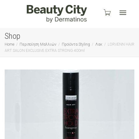
Toggle
Shop
Home
Περιποίηση Μαλλιών
Προϊόντα Styling
Λακ
LORVENN HAIR
ART SALON EXCLUSIVE EXTRA STRONG 400ml
navigati