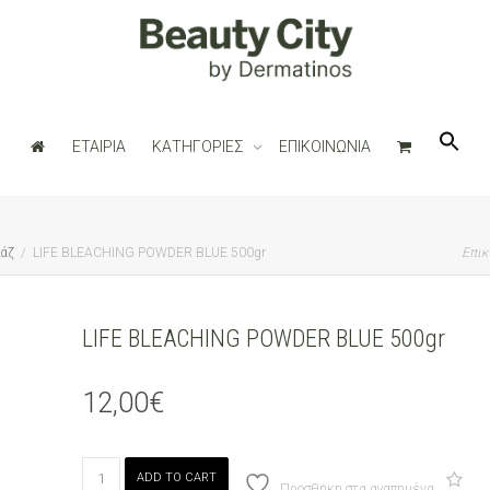
ΕΤΑΙΡΙΑ
ΚΑΤΗΓΟΡΙΕΣ
ΕΠΙΚΟΙΝΩΝΙΑ
άζ
LIFE BLEACHING POWDER BLUE 500gr
Επικ
LIFE BLEACHING POWDER BLUE 500gr
12,00
€
LIFE
ADD TO CART
BLEACHING
Προσθήκη στα αγαπημένα