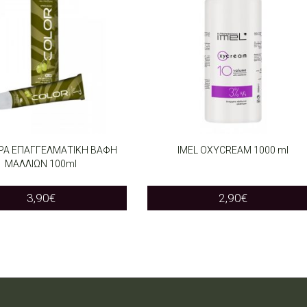
SPA ΕΠΑΓΓΕΛΜΑΤΙΚΗ ΒΑΦΗ
IMEL OXYCREAM 1000 ml
ΜΑΛΛΙΩΝ 100ml
T OPTIONS
SELECT OPTIONS
This
This
3,90
€
2,90
€
product
product
has
has
multiple
multiple
variants.
variants.