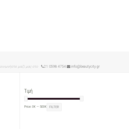
οινωνήστε μαζί μας στο
21 0598 4754
info@beautycity.gr
Τιμή
Price:
0€
—
500€
FILTER