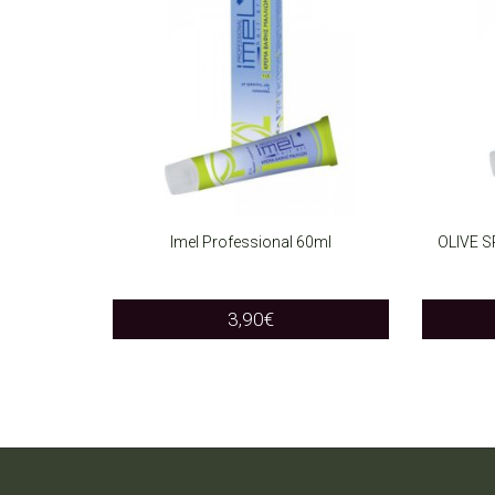
Imel Professional 60ml
OLIVE 
SELECT OPTIONS
SELEC
This
3,90
€
product
has
multiple
variants.