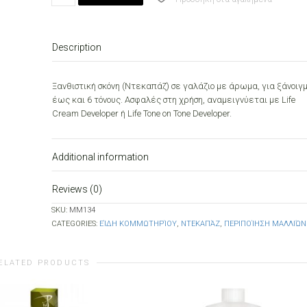
POWDER
BLUE
500gr
Description
quantity
Ξανθιστική σκόνη (Ντεκαπάζ) σε γαλάζιο με άρωμα, για ξάνοιγ
έως και 6 τόνους. Ασφαλές στη χρήση, αναμειγνύεται με Life
Cream Developer ή Life Tone on Tone Developer.
Additional information
Reviews (0)
SKU:
MM134
CATEGORIES:
ΕΊΔΗ ΚΟΜΜΩΤΗΡΊΟΥ
,
ΝΤΕΚΑΠΆΖ
,
ΠΕΡΙΠΟΊΗΣΗ ΜΑΛΛΙΏΝ
ELATED PRODUCTS