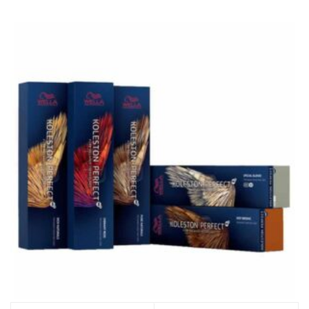
variants.
The
options
may
be
chosen
on
the
product
page