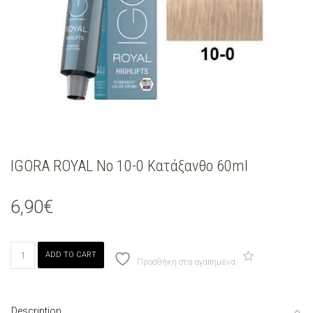
IGORA ROYAL No 10-0 Κατάξανθο 60ml
6,90
€
IGORA
ADD TO CART
ROYAL
Προσθήκη στα αγαπημένα
No
10-
0
Description