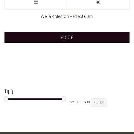
This
product
Wella Koleston Perfect 60ml
has
8,50
€
multiple
variants.
The
options
may
Τιμή
be
Price:
0€
—
500€
FILTER
chosen
on