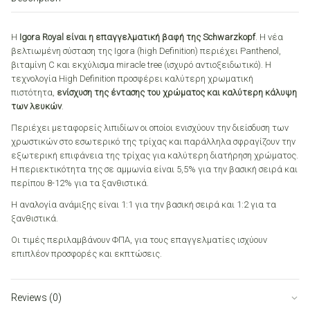
Κατάξανθο
60ml
quantity
Η
Igora Royal είναι η επαγγελματική βαφή της Schwarzkopf
. Η νέα
βελτιωμένη σύσταση της Igora (high Definition) περιέχει Panthenol,
βιταμίνη C και εκχύλισμα miracle tree (ισχυρό αντιοξειδωτικό). Η
τεχνολογία High Definition προσφέρει καλύτερη χρωματική
πιστότητα,
ενίσχυση της έντασης του χρώματος και καλύτερη κάλυψη
των λευκών
.
Περιέχει μεταφορείς λιπιδίων οι οποίοι ενισχύουν την διείσδυση των
χρωστικών στο εσωτερικό της τρίχας και παράλληλα σφραγίζουν την
εξωτερική επιφάνεια της τρίχας για καλύτερη διατήρηση χρώματος.
Η περιεκτικότητα της σε αμμωνία είναι 5,5% για την βασική σειρά και
περίπου 8-12% για τα ξανθιστικά.
Η αναλογία ανάμιξης είναι 1:1 για την βασική σειρά και 1:2 για τα
ξανθιστικά.
Οι τιμές περιλαμβάνουν ΦΠΑ, για τους επαγγελματίες ισχύουν
επιπλέον προσφορές και εκπτώσεις.
Reviews (0)