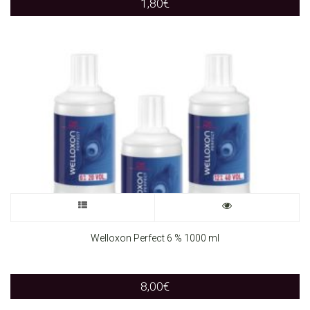
1,80
€
This
product
Welloxon Perfect 6 % 1000 ml
has
8,00
€
multiple