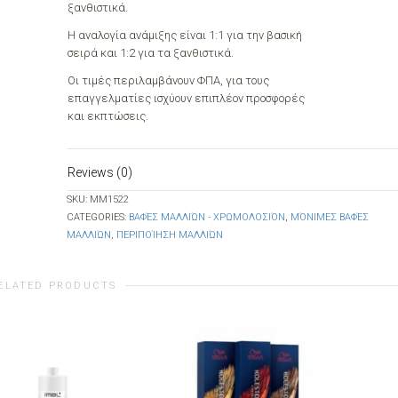
ξανθιστικά.
Η αναλογία ανάμιξης είναι 1:1 για την βασική
σειρά και 1:2 για τα ξανθιστικά.
Οι τιμές περιλαμβάνουν ΦΠΑ, για τους
επαγγελματίες ισχύουν επιπλέον προσφορές
και εκπτώσεις.
Reviews (0)
SKU:
ΜΜ1522
CATEGORIES:
ΒΑΦΈΣ ΜΑΛΛΙΏΝ - ΧΡΩΜΟΛΟΣΙΌΝ
,
ΜΌΝΙΜΕΣ ΒΑΦΈΣ
ΜΑΛΛΙΏΝ
,
ΠΕΡΙΠΟΊΗΣΗ ΜΑΛΛΙΏΝ
ELATED PRODUCTS