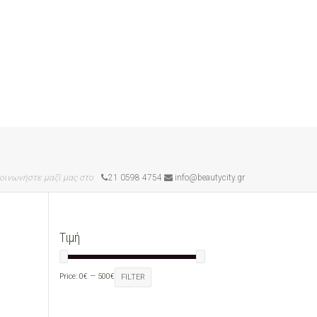
οινωνήστε μαζί μας στο
21 0598 4754
info@beautycity.gr
Τιμή
Price:
0€
—
500€
FILTER