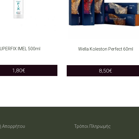
UPERFIX IMEL 500ml
Wella Koleston Perfect 60ml
O CART
SELECT OPTIONS
This
1,80
€
8,50
€
product
has
multiple
variants.
The
ή Απορρήτου
Τρόποι Πληρωμής
options