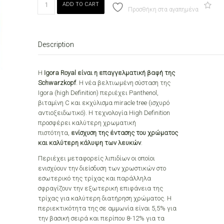
ADD TO CART
ROYAL
Προσθήκη στα αγαπημένα
No
0-
55
Description
Χρυσό
Μίξτον
60ml
Η
Igora Royal είναι η επαγγελματική βαφή της
quantity
Schwarzkopf
. Η νέα βελτιωμένη σύσταση της
Igora (high Definition) περιέχει Panthenol,
βιταμίνη C και εκχύλισμα miracle tree (ισχυρό
αντιοξειδωτικό). Η τεχνολογία High Definition
προσφέρει καλύτερη χρωματική
πιστότητα,
ενίσχυση της έντασης του χρώματος
και καλύτερη κάλυψη των λευκών
.
Περιέχει μεταφορείς λιπιδίων οι οποίοι
ενισχύουν την διείσδυση των χρωστικών στο
εσωτερικό της τρίχας και παράλληλα
σφραγίζουν την εξωτερική επιφάνεια της
τρίχας για καλύτερη διατήρηση χρώματος. Η
περιεκτικότητα της σε αμμωνία είναι 5,5% για
την βασική σειρά και περίπου 8-12% για τα