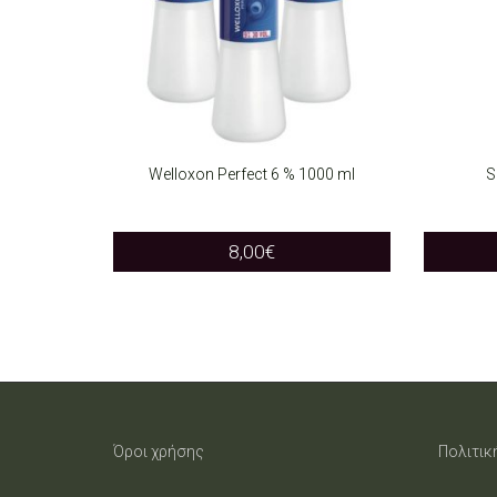
Welloxon Perfect 6 % 1000 ml
S
SELECT OPTIONS
ADD T
This
8,00
€
product
has
multiple
variants.
The
Όροι χρήσης
Πολιτικ
options