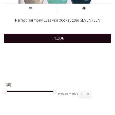
on
This
the
product
Perfect Harmony Eyes νέα συσκευασία SEVENTEEN
product
has
page
14,00
€
multiple
variants.
The
options
may
Τιμή
be
Price:
0€
—
500€
FILTER
chosen
on