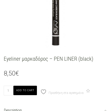
Eyeliner μαρκαδόρος – PEN LINER (black)
8,50
€
Eyeliner
ADD TO CART
μαρκαδόρος
Προσθήκη στα αγαπημένα
-
PEN
LINER
Description