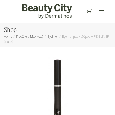
Toggle
Shop
Home
Προϊόντα Μακιγιάζ
Eyeliner
Eyeliner μαρκαδόρος – PEN LINER
(black)
navigati