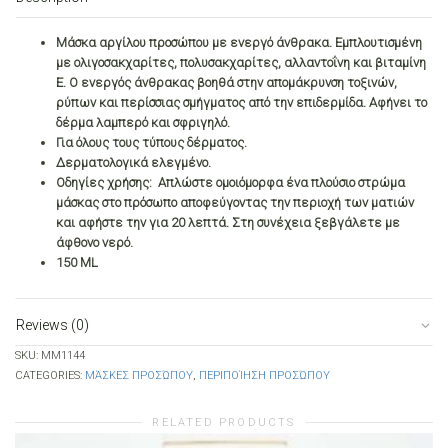
ΑΝΘΡΑΚΑ
quantity
Μάσκα αργίλου προσώπου με ενεργό άνθρακα. Εμπλουτισμένη
με ολιγοσακχαρίτες, πολυσακχαρίτες, αλλαντοΐνη και βιταμίνη
Ε. O ενεργός άνθρακας βοηθά στην απομάκρυνση τοξινών,
ρύπων και περίσσιας σμήγματος από την επιδερμίδα. Αφήνει το
δέρμα λαμπερό και σφριγηλό.
Για όλους τους τύπους δέρματος.
Δερματολογικά ελεγμένο.
Οδηγίες χρήσης: Απλώστε ομοιόμορφα ένα πλούσιο στρώμα
μάσκας στο πρόσωπο αποφεύγοντας την περιοχή των ματιών
και αφήστε την για 20 λεπτά. Στη συνέχεια ξεβγάλετε με
άφθονο νερό.
150 ML
Reviews (0)
SKU:
ΜΜ1144
CATEGORIES:
ΜΆΣΚΕΣ ΠΡΟΣΏΠΟΥ
,
ΠΕΡΙΠΟΊΗΣΗ ΠΡΟΣΏΠΟΥ
RELATED PRODUCTS