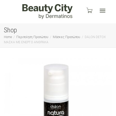
Toggle
Shop
Home
Περιποίηση Προσώπου
Μάσκες Προσώπου
DALON DETOX
MAΣΚΑ ΜΕ ΕΝΕΡΓΟ ΑΝΘΡΑΚΑ
navigati