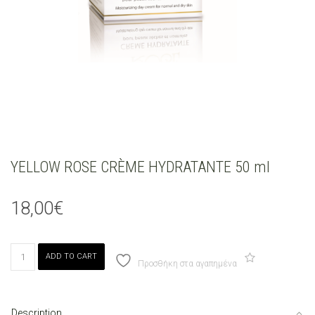
YELLOW ROSE CRÈME HYDRATANTE 50 ml
18,00
€
YELLOW
ADD TO CART
ROSE
Προσθήκη στα αγαπημένα
CRÈME
HYDRATANTE
50
Description