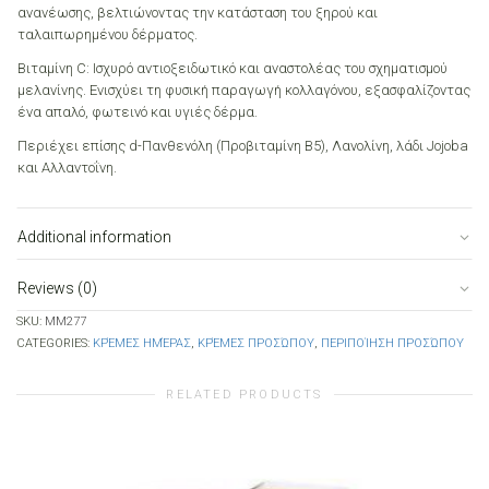
ανανέωσης, βελτιώνοντας την κατάσταση του ξηρού και
ταλαιπωρημένου δέρματος.
Βιταμίνη C: Ισχυρό αντιοξειδωτικό και αναστολέας του σχηματισμού
μελανίνης. Ενισχύει τη φυσική παραγωγή κολλαγόνου, εξασφαλίζοντας
ένα απαλό, φωτεινό και υγιές δέρμα.
Περιέχει επίσης d-Πανθενόλη (Προβιταμίνη B5), Λανολίνη, λάδι Jojoba
και Αλλαντοΐνη.
Additional information
Reviews (0)
SKU:
MM277
CATEGORIES:
ΚΡΈΜΕΣ ΗΜΈΡΑΣ
,
ΚΡΈΜΕΣ ΠΡΟΣΏΠΟΥ
,
ΠΕΡΙΠΟΊΗΣΗ ΠΡΟΣΏΠΟΥ
RELATED PRODUCTS