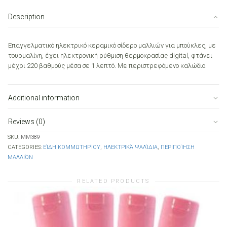
HAIR
LUX
Description
107
25mm
quantity
Επαγγελματικό ηλεκτρικό κεραμικό σίδερο μαλλιών για μπούκλες, με
τουρμαλίνη, έχει ηλεκτρονική ρύθμιση θερμοκρασίας digital, φτάνει
μέχρι 220 βαθμούς μέσα σε 1 λεπτό. Με περιστρεφόμενο καλώδιο.
Additional information
Reviews (0)
SKU:
MM389
CATEGORIES:
ΕΊΔΗ ΚΟΜΜΩΤΗΡΊΟΥ
,
ΗΛΕΚΤΡΙΚΆ ΨΑΛΊΔΙΑ
,
ΠΕΡΙΠΟΊΗΣΗ
ΜΑΛΛΙΏΝ
RELATED PRODUCTS