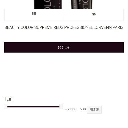
chosen
on
This
the
product
BEAUTY COLOR SUPREME REDS PROFESSIONEL LORVENN PARIS
product
has
page
8,50
€
multiple
variants.
The
options
may
Τιμή
be
Price:
0€
—
500€
FILTER
chosen