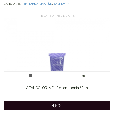
CATEGORIES:
ΠΕΡΙΠΟΊΗΣΗ ΜΑΛΛΙΏΝ
,
ΣΑΜΠΟΥΆΝ
RELATED PRODUCTS
This
product
VITAL COLOR IMEL free ammonia 60 ml
has
4,50
€
multiple