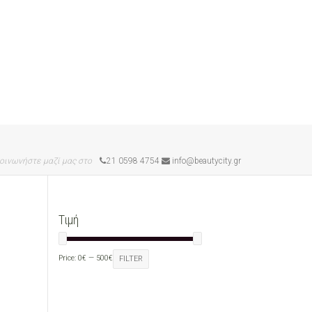
οινωνήστε μαζί μας στο
21 0598 4754
info@beautycity.gr
Τιμή
Price:
0€
—
500€
FILTER