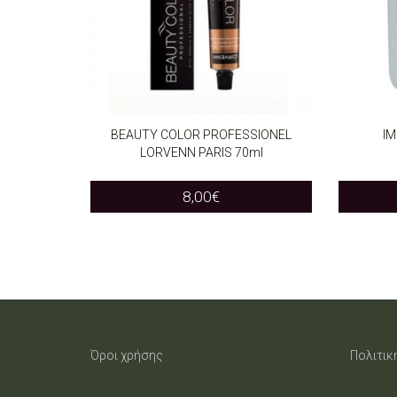
BEAUTY COLOR PROFESSIONEL
IM
LORVENN PARIS 70ml
ADD TO CART
SELEC
8,00
€
Όροι χρήσης
Πολιτικ