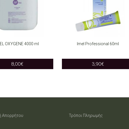
EL OXYGENE 4000 ml
Imel Professional 60ml
T OPTIONS
SELECT OPTIONS
This
This
8,00
€
3,90
€
product
product
has
has
multiple
multiple
variants.
variants.
The
The
ή Απορρήτου
Τρόποι Πληρωμής
options
options