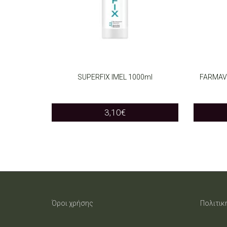
SUPERFIX IMEL 1000ml
FARMAV
ADD TO CART
SELEC
3,10
€
Όροι χρήσης
Πολιτικ