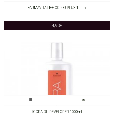
product
FARMAVITA LIFE COLOR PLUS 100ml
has
4,90
€
multiple
variants.
The
options
may
be
chosen
on
This
the
product
IGORA OIL DEVELOPER 1000ml