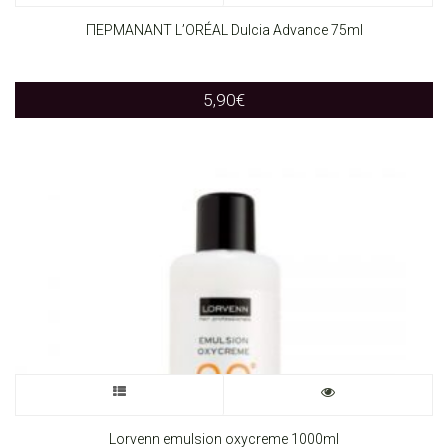
product
ΠΕΡΜΑΝΑΝΤ L’ORÉAL Dulcia Advance 75ml
has
5,90
€
multiple
variants.
The
options
may
be
chosen
on
This
the
product
Lorvenn emulsion oxycreme 1000ml