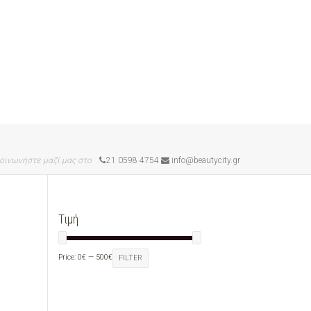
οινωνήστε μαζί μας στο
21 0598 4754
info@beautycity.gr
Τιμή
Price:
0€
—
500€
FILTER