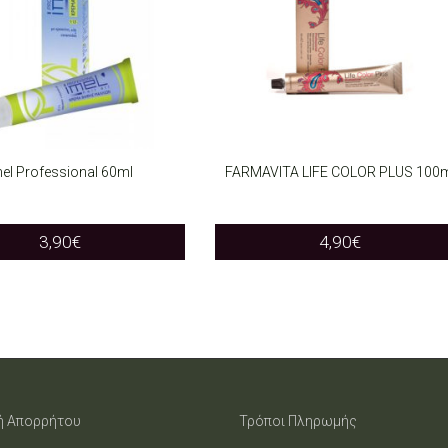
el Professional 60ml
FARMAVITA LIFE COLOR PLUS 100
T OPTIONS
SELECT OPTIONS
This
This
3,90
€
4,90
€
product
product
has
has
multiple
multiple
variants.
variants.
The
The
ή Απορρήτου
Τρόποι Πληρωμής
options
options