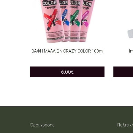
ΒΑΦΗ ΜΑΛΛΙΩΝ CRAZY COLOR 100ml
Im
SELECT OPTIONS
SELEC
This
6,00
€
product
has
multiple
variants.
The
Όροι χρήσης
Πολιτικ
options