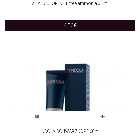
product
VITAL COLOR IMEL free ammonia 60 ml
product
has
page
4,50
€
multiple
variants.
The
options
may
be
chosen
on
This
the
product
INDOLA SCHWARZKOPF 60ml
product