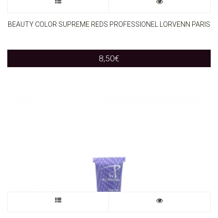
This
product
BEAUTY COLOR SUPREME REDS PROFESSIONEL LORVENN PARIS
has
8,50
€
multiple
variants.
The
options
may
be
chosen
on
This
the