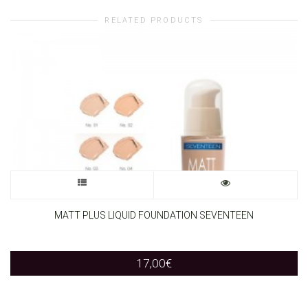
RELATED PRODUCTS
This
product
MATT PLUS LIQUID FOUNDATION SEVENTEEN
has
17,00
€
multiple
variants.