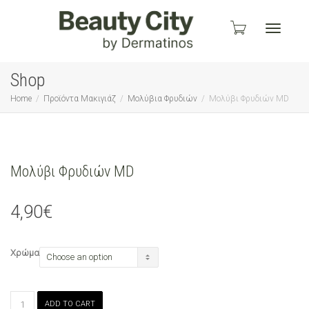
Toggle
Shop
Home
Προϊόντα Μακιγιάζ
Μολύβια Φρυδιών
Μολύβι Φρυδιών MD
navigati
Μολύβι Φρυδιών MD
4,90
€
Χρώμα
Μολύβι
ADD TO CART