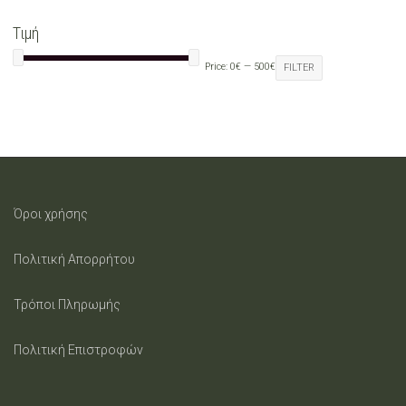
may
Τιμή
be
Price:
0€
—
500€
FILTER
chosen
on
the
product
Όροι χρήσης
page
Πολιτική Απορρήτου
Τρόποι Πληρωμής
Πολιτική Επιστροφών