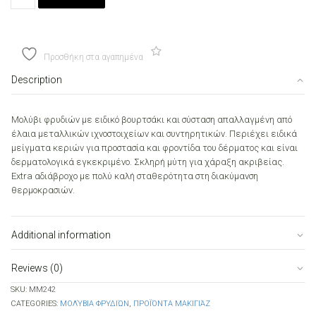
Φρυδιών
MD
quantity
Προσθήκη στα αγαπημένα
Description
Μολύβι φρυδιών με ειδικό βουρτσάκι και σύσταση απαλλαγμένη από
έλαια μεταλλικών ιχνοστοιχείων και συντηρητικών. Περιέχει ειδικά
μείγματα κεριών για προστασία και φροντίδα του δέρματος και είναι
δερματολογικά εγκεκριμένο. Σκληρή μύτη για χάραξη ακριβείας.
Extra αδιάβροχο με πολύ καλή σταθερότητα στη διακύμανση
θερμοκρασιών.
Additional information
Reviews (0)
SKU:
MM242
CATEGORIES:
ΜΟΛΎΒΙΑ ΦΡΥΔΙΏΝ
,
ΠΡΟΪΌΝΤΑ ΜΑΚΙΓΙΆΖ