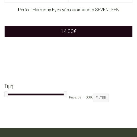
the
product
Perfect Harmony Eyes νέα συσκευασία SEVENTEEN
product
has
page
14,00
€
multiple
variants.
The
options
may
Τιμή
be
Price:
0€
—
500€
FILTER
chosen
on
the