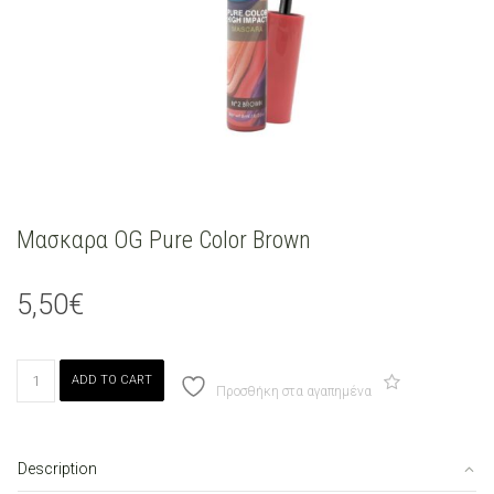
Μασκαρα OG Pure Color Brown
5,50
€
Μασκαρα
ADD TO CART
OG
Προσθήκη στα αγαπημένα
Pure
Color
Brown
Description
quantity