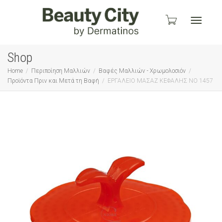
Toggle
Shop
Home
Περιποίηση Μαλλιών
Βαφές Μαλλιών - Χρωμολοσιόν
Προϊόντα Πριν και Μετά τη Βαφή
ΕΡΓΑΛΕΙΟ ΜΑΣΑΖ ΚΕΦΑΛΗΣ ΝΟ 1457
navigati