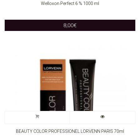
product
Welloxon Perfect 6 % 1000 ml
product
has
page
8,00
€
multiple
variants.
The
options
may
be
chosen
on
the
BEAUTY COLOR PROFESSIONEL LORVENN PARIS 70ml
product