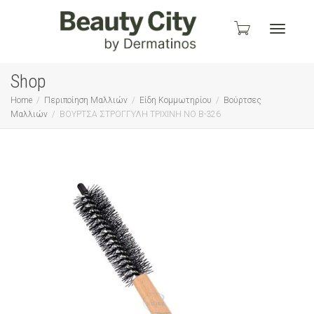
Toggle
Shop
Home
Περιποίηση Μαλλιών
Είδη Κομμωτηρίου
Βούρτσες
Μαλλιών
ΒΟΥΡΤΣΑ ΣΤΡΟΓΓΥΛΗ ΤΡΙΧΙΝΗ ΝΟ Β-326
navigati