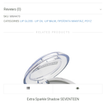
Reviews (0)
SKU:
MM4470
CATEGORIES:
LIP GLOSS - LIP OIL -LIP BALM
,
ΠΡΟΪΌΝΤΑ ΜΑΚΙΓΙΆΖ
,
ΡΟΥΖ
RELATED PRODUCTS
This
product
Extra Sparkle Shadow SEVENTEEN