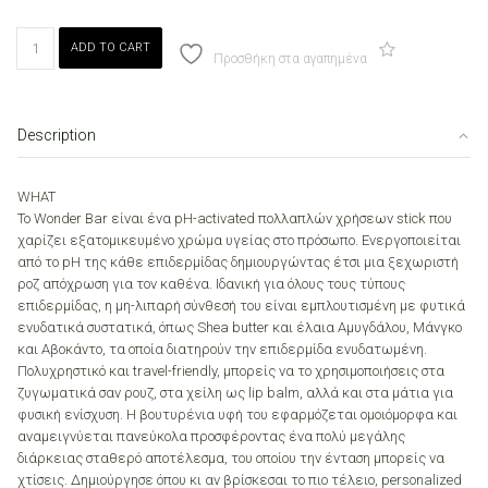
WONDER
ADD TO CART
BAR
Προσθήκη στα αγαπημένα
MON
REVE
01
Description
MILKY
quantity
WHAT
Το Wonder Bar είναι ένα pH-activated πολλαπλών χρήσεων stick που
χαρίζει εξατομικευμένο χρώμα υγείας στο πρόσωπο. Ενεργοποιείται
από το pH της κάθε επιδερμίδας δημιουργώντας έτσι μια ξεχωριστή
ροζ απόχρωση για τον καθένα. Ιδανική για όλους τους τύπους
επιδερμίδας, η μη-λιπαρή σύνθεσή του είναι εμπλουτισμένη με φυτικά
ενυδατικά συστατικά, όπως Shea butter και έλαια Αμυγδάλου, Μάνγκο
και Αβοκάντο, τα οποία διατηρούν την επιδερμίδα ενυδατωμένη.
Πολυχρηστικό και travel-friendly, μπορείς να το χρησιμοποιήσεις στα
ζυγωματικά σαν ρουζ, στα χείλη ως lip balm, αλλά και στα μάτια για
φυσική ενίσχυση. Η βουτυρένια υφή του εφαρμόζεται ομοιόμορφα και
αναμειγνύεται πανεύκολα προσφέροντας ένα πολύ μεγάλης
διάρκειας σταθερό αποτέλεσμα, του οποίου την ένταση μπορείς να
χτίσεις. Δημιούργησε όπου κι αν βρίσκεσαι το πιο τέλειο, personalized