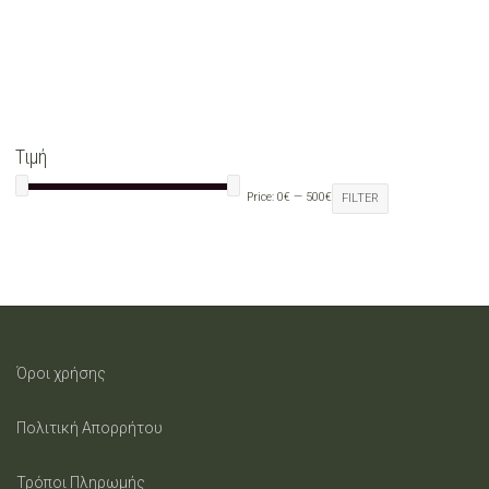
variants.
The
options
may
Τιμή
be
Price:
0€
—
500€
FILTER
chosen
on
the
product
Όροι χρήσης
page
Πολιτική Απορρήτου
Τρόποι Πληρωμής