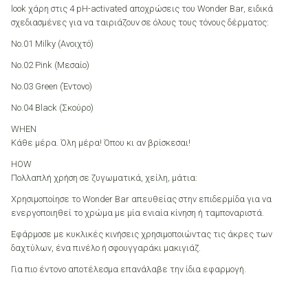
look χάρη στις 4 pH-activated αποχρώσεις του Wonder Bar, ειδικά
σχεδιασμένες για να ταιριάζουν σε όλους τους τόνους δέρματος:
No.01 Milky (Ανοιχτό)
No.02 Pink (Μεσαίο)
No.03 Green (Έντονο)
No.04 Black (Σκούρο)
WHEN
Κάθε μέρα. Όλη μέρα! Όπου κι αν βρίσκεσαι!
HOW
Πολλαπλή χρήση σε ζυγωματικά, χείλη, μάτια:
Χρησιμοποίησε το Wonder Bar απευθείας στην επιδερμίδα για να
ενεργοποιηθεί το χρώμα με μία ενιαία κίνηση ή ταμποναριστά.
Εφάρμοσε με κυκλικές κινήσεις χρησιμοποιώντας τις άκρες των
δαχτύλων, ένα πινέλο ή σφουγγαράκι μακιγιάζ.
Για πιο έντονο αποτέλεσμα επανάλαβε την ίδια εφαρμογή.