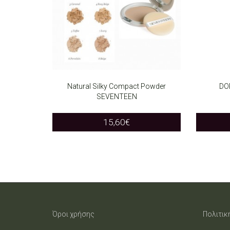
Natural Silky Compact Powder
DO
SEVENTEEN
SELECT OPTIONS
ADD T
This
15,60
€
product
has
multiple
variants.
The
Όροι χρήσης
Πολιτικ
options