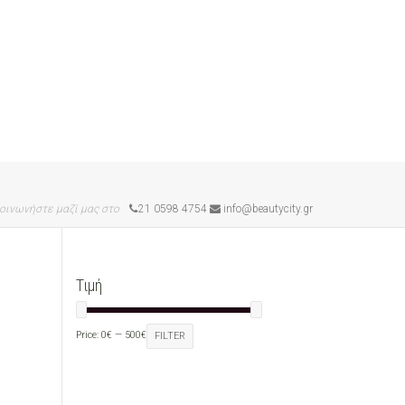
οινωνήστε μαζί μας στο
21 0598 4754
info@beautycity.gr
Τιμή
Price:
0€
—
500€
FILTER