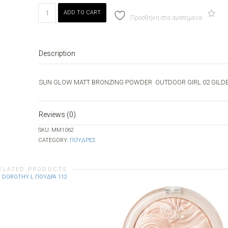
SUN
ADD TO CART
GLOW
Προσθήκη στα αγαπημένα
MATT
BRONZING
POWDER
Description
OUTDOOR
GIRL
02
SUN GLOW MATT BRONZING POWDER OUTDOOR GIRL 02 GILD
GILDED
quantity
Reviews (0)
SKU:
ΜΜ1062
CATEGORY:
ΠΟΎΔΡΕΣ
ELATED PRODUCTS