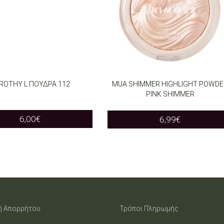
ROTHY L ΠΟΥΔΡΑ 112
MUA SHIMMER HIGHLIGHT POWDE
PINK SHIMMER
O CART
ADD TO CART
6,00
€
6,99
€
ή Απορρήτου
Τρόποι Πληρωμής