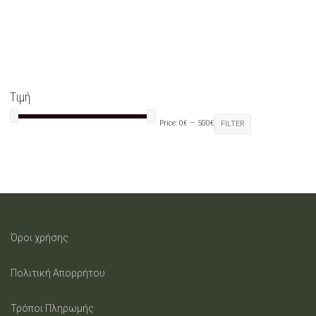
variants.
The
options
may
Τιμή
be
Price:
0€
—
500€
FILTER
chosen
on
the
product
Όροι χρήσης
page
Πολιτική Απορρήτου
Τρόποι Πληρωμής