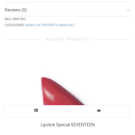
Reviews (0)
SKU:
MM1595
CATEGORIES:
MAKE UP
,
ΠΡΟΪΌΝΤΑ ΜΑΚΙΓΙΆΖ
RELATED PRODUCTS
This
product
Lipstick Special SEVENTEEN