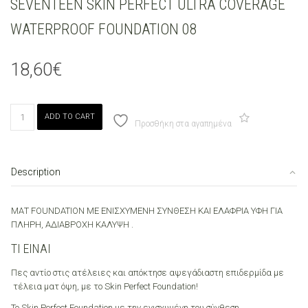
SEVENTEEN SKIN PERFECT ULTRA COVERAGE
WATERPROOF FOUNDATION 08
18,60
€
SEVENTEEN
ADD TO CART
SKIN
Προσθήκη στα αγαπημένα
PERFECT
ULTRA
COVERAGE
Description
WATERPROOF
FOUNDATION
08
ΜΑΤ FOUNDATION ΜΕ ΕΝΙΣΧΥΜΕΝΗ ΣΥΝΘΕΣΗ ΚΑΙ ΕΛΑΦΡΙΑ ΥΦΗ ΓΙΑ
quantity
ΠΛΗΡΗ, ΑΔΙΑΒΡΟΧΗ ΚΑΛΥΨΗ .
ΤΙ ΕΙΝΑΙ
Πες αντίο στις ατέλειες και απόκτησε αψεγάδιαστη επιδερμίδα με
τέλεια ματ όψη, με το Skin Perfect Foundation!
To Skin Perfect Foundation με την ενισχυμένη του σύνθεση