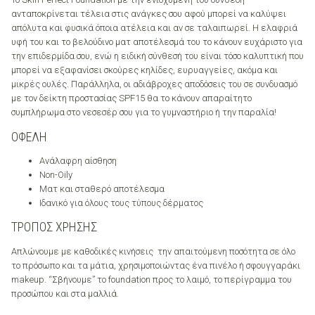
ανταποκρίνεται τέλεια στις ανάγκες σου αφού μπορεί να καλύψει
απόλυτα και φυσικά όποια ατέλεια και αν σε ταλαιπωρεί. Η ελαφριά
υφή του και το βελούδινο ματ αποτέλεσμά του το κάνουν ευχάριστο για
την επιδερμίδα σου, ενώ η ειδική σύνθεσή του είναι τόσο καλυπτική που
μπορεί να εξαφανίσει σκούρες κηλίδες, ευρυαγγείες, ακόμα και
μικρές ουλές. Παράλληλα, οι αδιάβροχες αποδόσεις του σε συνδυασμό
με τον δείκτη προστασίας SPF15 θα το κάνουν απαραίτητο
συμπλήρωμα στο νεσεσέρ σου για το γυμναστήριο ή την παραλία!
ΟΦΕΛΗ
Ανάλαφρη αίσθηση
Non-Oily
Ματ και σταθερό αποτέλεσμα
Ιδανικό για όλους τους τύπους δέρματος
ΤΡΟΠΟΣ ΧΡΗΣΗΣ
Απλώνουμε με καθοδικές κινήσεις την απαιτούμενη ποσότητα σε όλο
το πρόσωπο και τα μάτια, χρησιμοποιώντας ένα πινέλο ή σφουγγαράκι
makeup. “Σβήνουμε” το foundation προς το λαιμό, το περίγραμμα του
προσώπου και στα μαλλιά.