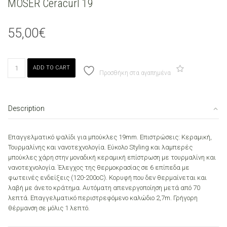
MOSER Ceracurl 19
55,00
€
MOSER
ADD TO CART
Ceracurl
Προσθήκη στα αγαπημένα
19
quantity
Description
Επαγγελματικό ψαλίδι για μπούκλες 19mm. Επιστρώσεις: Κεραμική,
Τουρμαλίνης και νανοτεχνολογία. Εύκολο Styling και λαμπερές
μπούκλες χάρη στην μοναδική κεραμική επίστρωση με τουρμαλίνη και
νανοτεχνολογία. Έλεγχος της θερμοκρασίας σε 6 επίπεδα με
φωτεινές ενδείξεις (120-200οC). Κορυφή που δεν θερμαίνεται και
λαβή με άνετο κράτημα. Αυτόματη απενεργοποίηση μετά από 70
λεπτά. Επαγγελματικό περιστρεφόμενο καλώδιο 2,7m. Γρήγορη
θέρμανση σε μόλις 1 λεπτό.