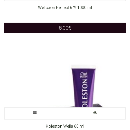
product
Welloxon Perfect 6 % 1000 ml
has
8,00
€
multiple
variants.
The
options
may
be
chosen
on
This
the
product
Koleston Wella 60 ml