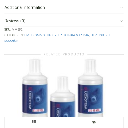
Additional information
Reviews (0)
SKU:
MM382
CATEGORIES:
ΕΊΔΗ ΚΟΜΜΩΤΗΡΊΟΥ
,
ΗΛΕΚΤΡΙΚΆ ΨΑΛΊΔΙΑ
,
ΠΕΡΙΠΟΊΗΣΗ
ΜΑΛΛΙΏΝ
RELATED PRODUCTS
This