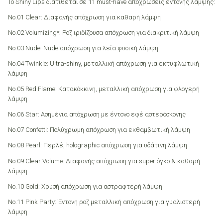
Το Shiny Lips διατίθεται σε 11 must-have αποχρώσεις έντονης λάμψης:
Νο.01 Clear: Διαφανής απόχρωση για καθαρή λάμψη
Νο.02 Volumizing*: Ροζ ιριδίζουσα απόχρωση για διακριτική λάμψη
Νο.03 Nude: Nude απόχρωση για λεία φυσική λάμψη
Νο.04 Twinkle: Ultra-shiny, μεταλλική απόχρωση για εκτυφλωτική
λάμψη
No.05 Red Flame: Κατακόκκινη, μεταλλική απόχρωση για φλογερή
λάμψη
No.06 Star: Ασημένια απόχρωση με έντονο εφέ αστερόσκονης
No.07 Confetti: Πολύχρωμη απόχρωση για εκθαμβωτική λάμψη
No.08 Pearl: Περλέ, holographic απόχρωση για υδάτινη λάμψη
No.09 Clear Volume: Διαφανής απόχρωση για super όγκο & καθαρή
λάμψη
No.10 Gold: Χρυσή απόχρωση για αστραφτερή λάμψη
No.11 Pink Party: Έντονη ροζ μεταλλική απόχρωση για γυαλιστερή
λάμψη