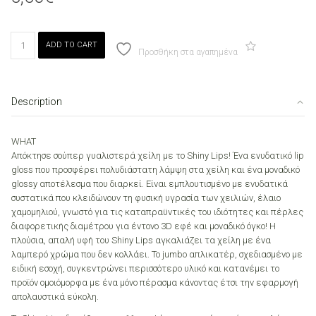
MON
ADD TO CART
REVE
Προσθήκη στα αγαπημένα
SHINY
LIPS
10
Description
GOLD
quantity
WHAT
Απόκτησε σούπερ γυαλιστερά χείλη με το Shiny Lips! Ένα ενυδατικό lip
gloss που προσφέρει πολυδιάστατη λάμψη στα χείλη και ένα μοναδικό
glossy αποτέλεσμα που διαρκεί. Είναι εμπλουτισμένο με ενυδατικά
συστατικά που κλειδώνουν τη φυσική υγρασία των χειλιών, έλαιο
χαμομηλιού, γνωστό για τις καταπραϋντικές του ιδιότητες και πέρλες
διαφορετικής διαμέτρου για έντονο 3D εφέ και μοναδικό όγκο! Η
πλούσια, απαλή υφή του Shiny Lips αγκαλιάζει τα χείλη με ένα
λαμπερό χρώμα που δεν κολλάει. Το jumbo απλικατέρ, σχεδιασμένο με
ειδική εσοχή, συγκεντρώνει περισσότερο υλικό και κατανέμει το
προϊόν ομοιόμορφα με ένα μόνο πέρασμα κάνοντας έτσι την εφαρμογή
απολαυστικά εύκολη.