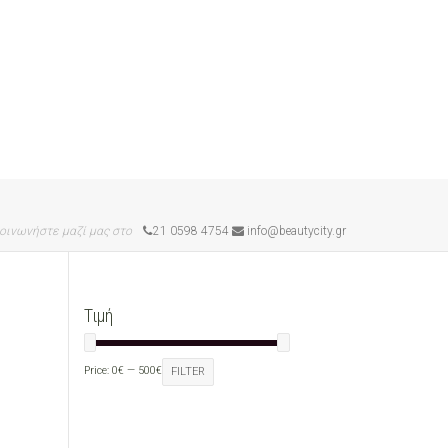
οινωνήστε μαζί μας στο
21 0598 4754
info@beautycity.gr
Τιμή
Price:
0€
—
500€
FILTER