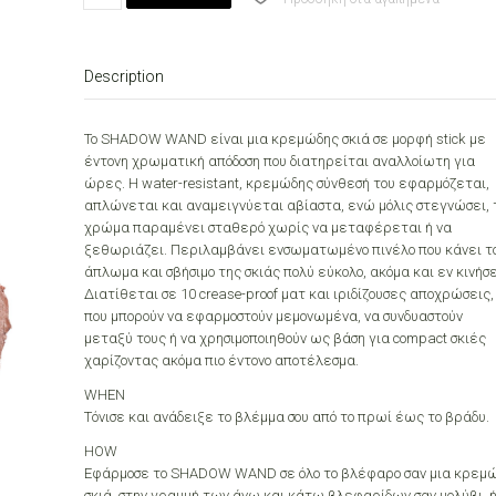
SHADOW
WAND
04
Description
SAND
quantity
Το SHADOW WAND είναι μια κρεμώδης σκιά σε μορφή stick με
έντονη χρωματική απόδοση που διατηρείται αναλλοίωτη για
ώρες. Η water-resistant, κρεμώδης σύνθεσή του εφαρμόζεται,
απλώνεται και αναμειγνύεται αβίαστα, ενώ μόλις στεγνώσει, 
χρώμα παραμένει σταθερό χωρίς να μεταφέρεται ή να
ξεθωριάζει. Περιλαμβάνει ενσωματωμένο πινέλο που κάνει τ
άπλωμα και σβήσιμο της σκιάς πολύ εύκολο, ακόμα και εν κινήσε
Διατίθεται σε 10 crease-proof ματ και ιριδίζουσες αποχρώσεις,
που μπορούν να εφαρμοστούν μεμονωμένα, να συνδυαστούν
μεταξύ τους ή να χρησιμοποιηθούν ως βάση για compact σκιές
χαρίζοντας ακόμα πιο έντονο αποτέλεσμα.
WHEN
Τόνισε και ανάδειξε το βλέμμα σου από το πρωί έως το βράδυ.
HOW
Εφάρμοσε το SHADOW WAND σε όλο το βλέφαρο σαν μια κρεμ
σκιά, στην γραμμή των άνω και κάτω βλεφαρίδων σαν μολύβι, 