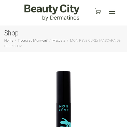
Toggle
Shop
Home
Προϊόντα Μακιγιάζ
Mascara
MON REVE CURLY MASCARA 03
DEEP PLUM
navigati