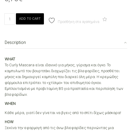
MON
ADD TO CART
REVE
Προσθήκη στα αγαπημένα
CURLY
MASCARA
03
Description
DEEP
PLUM
quantity
WHAT
Το Curly Mascara είναι ιδανικό για μήκος, γύρισμα και όγκο. Το
καμπυλωτό του βουρτσάκι διαχωρίζει τις βλεφαρίδες, προσθέτει
μήκος και δημιουργεί καμπύλη που διαρκεί όλη μέρα. Η κρεμώδης
φόρμουλα επιτρέπει το «χτίσιμο» του επιθυμητού όγκου.
Εμπλουτισμένο με προβιταμίνη Β5 για προστασία και περιποίηση των
βλεφαρίδων.
WHEN
Κάθε μέρα, γιατί δεν γίνεται να βγεις από το σπίτι δίχως μάσκαρα!
HOW
Ξεκίνα την εφαρμογή από τις άνω βλεφαρίδες περνώντας μια