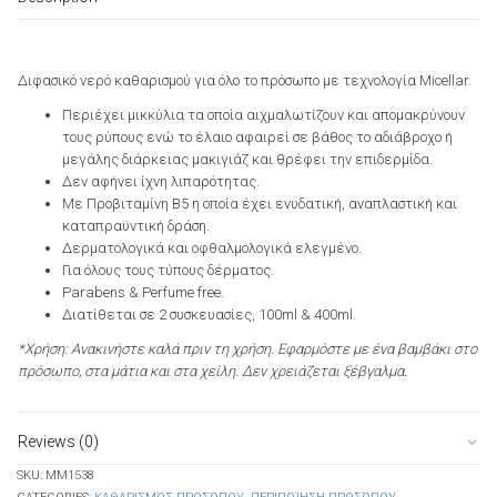
quantity
Διφασικό νερό καθαρισμού για όλο το πρόσωπο με τεχνολογία Micellar.
Περιέχει μικκύλια τα οποία αιχμαλωτίζουν και απομακρύνουν
τους ρύπους ενώ το έλαιο αφαιρεί σε βάθος το αδιάβροχο ή
μεγάλης διάρκειας μακιγιάζ και θρέφει την επιδερμίδα.
Δεν αφήνει ίχνη λιπαρότητας.
Με Προβιταμίνη Β5 η οποία έχει ενυδατική, αναπλαστική και
καταπραϋντική δράση.
Δερματολογικά και οφθαλμολογικά ελεγμένο.
Για όλους τους τύπους δέρματος.
Parabens & Perfume free.
Διατίθεται σε 2 συσκευασίες, 100ml & 400ml.
*Χρήση: Ανακινήστε καλά πριν τη χρήση. Εφαρμόστε με ένα βαμβάκι στο
πρόσωπο, στα μάτια και στα χείλη. Δεν χρειάζεται ξέβγαλμα.
Reviews (0)
SKU:
MM1538