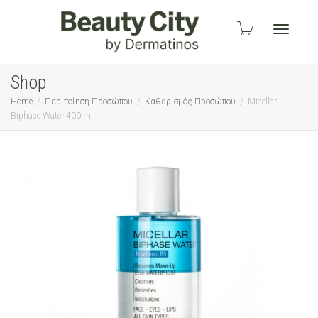
Toggle
Shop
Home
Περιποίηση Προσώπου
Καθαρισμός Προσώπου
Micellar
Biphase Water 400 ml
navigati