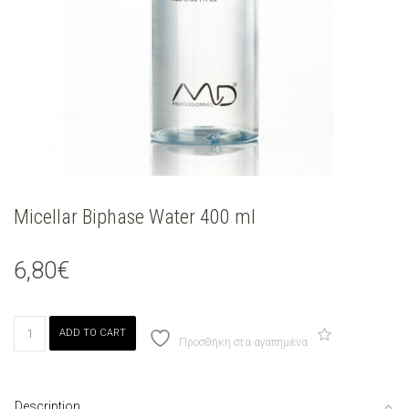
Micellar Biphase Water 400 ml
6,80
€
Micellar
ADD TO CART
Biphase
Προσθήκη στα αγαπημένα
Water
400
ml
Description