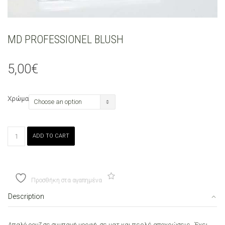
MD PROFESSIONEL BLUSH
5,00
€
Χρώμα
MD
ADD TO CART
PROFESSIONEL
BLUSH
quantity
Προσθήκη στα αγαπημένα
Description
Απαλό ρουζ σε συμπαγή μορφή, σε ματ και περλέ αποχρώσεις. Έχει