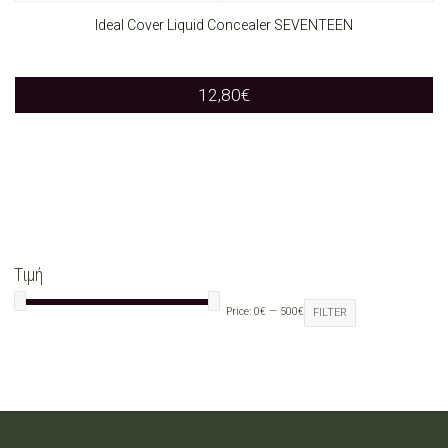
the
product
Ideal Cover Liquid Concealer SEVENTEEN
product
has
page
12,80
€
multiple
variants.
The
options
may
Τιμή
be
Price:
0€
—
500€
FILTER
chosen
on
the