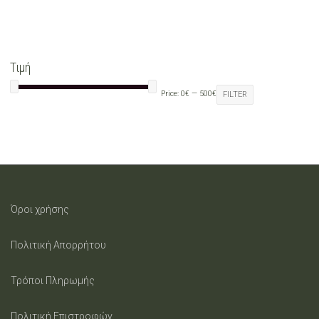
options
may
Τιμή
be
Price:
0€
—
500€
FILTER
chosen
on
the
product
Όροι χρήσης
page
Πολιτική Απορρήτου
Τρόποι Πληρωμής
Πολιτική Επιστροφών