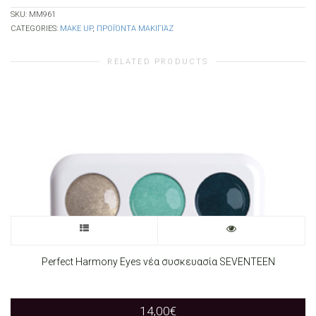
SKU:
MM961
CATEGORIES:
MAKE UP
,
ΠΡΟΪΌΝΤΑ ΜΑΚΙΓΙΆΖ
RELATED PRODUCTS
This
product
Perfect Harmony Eyes νέα συσκευασία SEVENTEEN
has
14,00
€
multiple