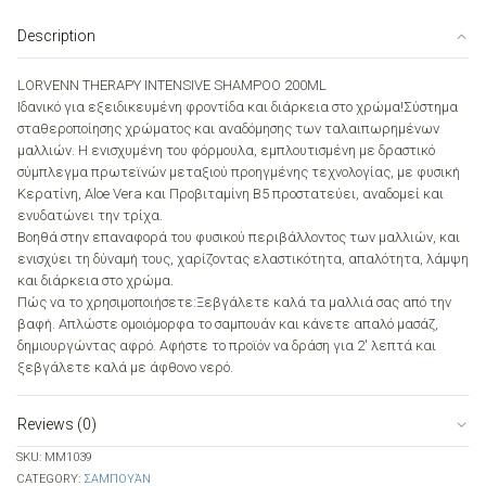
SHAMPOO
200ML
Description
quantity
LORVENN THERAPY INTENSIVE SHAMPOO 200ML
Ιδανικό για εξειδικευμένη φροντίδα και διάρκεια στο χρώμα!Σύστημα
σταθεροποίησης χρώματος και αναδόμησης των ταλαιπωρημένων
μαλλιών. Η ενισχυμένη του φόρμουλα, εμπλουτισμένη με δραστικό
σύμπλεγμα πρωτεϊνών μεταξιού προηγμένης τεχνολογίας, με φυσική
Κερατίνη, Aloe Vera και Προβιταμίνη Β5 προστατεύει, αναδομεί και
ενυδατώνει την τρίχα.
Βοηθά στην επαναφορά του φυσικού περιβάλλοντος των μαλλιών, και
ενισχύει τη δύναμή τους, χαρίζοντας ελαστικότητα, απαλότητα, λάμψη
και διάρκεια στο χρώμα.
Πώς να το χρησιμοποιήσετε:Ξεβγάλετε καλά τα μαλλιά σας από την
βαφή. Απλώστε ομοιόμορφα το σαμπουάν και κάνετε απαλό μασάζ,
δημιουργώντας αφρό. Αφήστε το προϊόν να δράση για 2′ λεπτά και
ξεβγάλετε καλά με άφθονο νερό.
Reviews (0)
SKU:
ΜΜ1039
CATEGORY:
ΣΑΜΠΟΥΆΝ