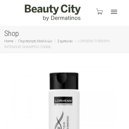
Toggle
Shop
Home
Περιποίηση Μαλλιών
Σαμπουάν
LORVENN THERAPY
INTENSIVE SHAMPOO 200ML
navigati