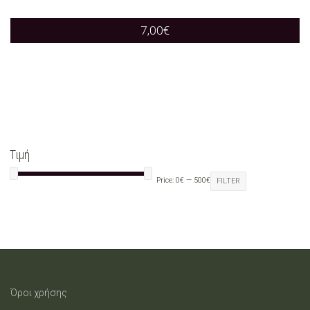
7,00
€
Τιμή
Price:
0€
—
500€
FILTER
Όροι χρήσης