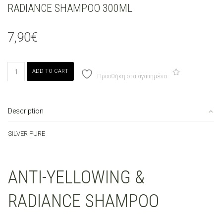
RADIANCE SHAMPOO 300ML
7,90
€
LORVENN
ADD TO CART
SILVER
Προσθήκη στα αγαπημένα
PURE
ANTI-
YELLOWING
Description
&
RADIANCE
SILVER PURE
SHAMPOO
300ML
quantity
ANTI-YELLOWING &
RADIANCE SHAMPOO