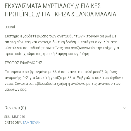
ΕΚΧΥΛΙΣΜΑΤΑ ΜΥΡΤΙΛΛΟΥ // ΕΙΔΙΚΕΣ
ΠΡΩΤΕΪΝΕΣ // ΓΙΑ ΓΚΡΙΖΑ & ΞΑΝΘΑ ΜΑΛΛΙΑ
300ml
Σύστημα εξουδετέρωσης των ανεπιθύμητων κίτρινων ρεφλέ με
απαλή σύνθεση και αντιοξειδωτική δράση. Περιέχει εκχυλίσματα
μύρτιλλου και ειδικές πρωτεΐνες που αναζωογονούν την τρίχα για
προστασία χρώματος, φυσική λάμψη και υγιή όψη.
ΤΡΟΠΟΣ ΕΦΑΡΜΟΓΗΣ
Εφαρμόστε σε βρεγμένα μαλλιά και κάνετε απαλό μασάζ. Χρόνος
αναμονής: 1-2′ για λευκά ή γκρίζα μαλλιά. Ξεβγάλτε καλά με άφθονο
νερό. Συνιστάται εβδομαδιαία χρήση ή ανάλογα με τις ανάγκες των
μαλλιών σας.
Reviews (0)
SKU:
ΜΜ1040
CATEGORY:
ΣΑΜΠΟΥΆΝ