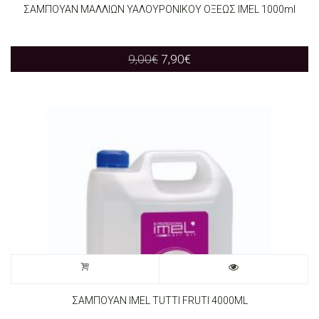
ΣΑΜΠΟΥΑΝ ΜΑΛΛΙΩΝ ΥΑΛΟΥΡΟΝΙΚΟΥ ΟΞΕΩΣ IMEL 1000ml
Original
Current
9,00
€
7,90
€
price
price
was:
is:
9,00€.
7,90€.
ΣΑΜΠΟΥΑΝ IMEL TUTTI FRUTI 4000ML