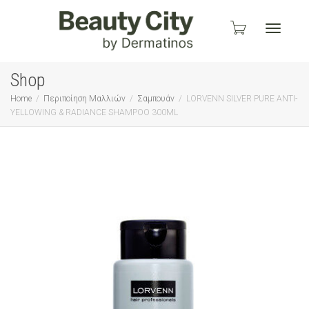
Toggle
Shop
Home
Περιποίηση Μαλλιών
Σαμπουάν
LORVENN SILVER PURE ANTI-
YELLOWING & RADIANCE SHAMPOO 300ML
navigati