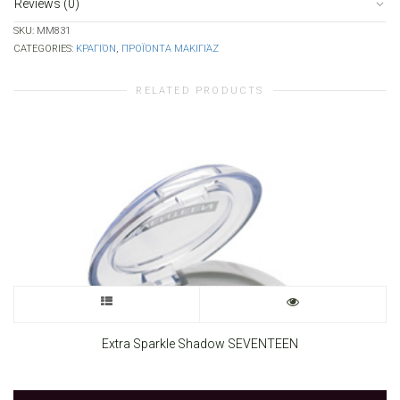
Reviews (0)
SKU:
MM831
CATEGORIES:
ΚΡΑΓΙΌΝ
,
ΠΡΟΪΌΝΤΑ ΜΑΚΙΓΙΆΖ
RELATED PRODUCTS
This
product
Extra Sparkle Shadow SEVENTEEN
has