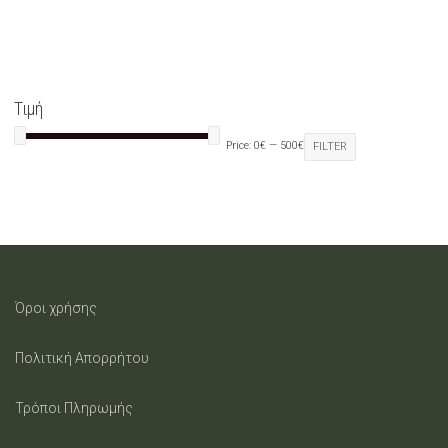
The
options
may
Τιμή
be
Price:
0€
—
500€
FILTER
chosen
on
the
product
Όροι χρήσης
page
Πολιτική Απορρήτου
Τρόποι Πληρωμής