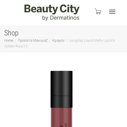
Toggle
Shop
Home
Προϊόντα Μακιγιάζ
Κραγιόν
Longstay Liquid Matte Lipstick
Golden Rose 20
navigati