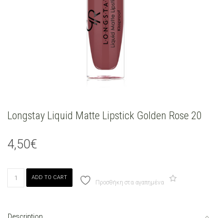
Longstay Liquid Matte Lipstick Golden Rose 20
4,50
€
Longstay
ADD TO CART
Liquid
Προσθήκη στα αγαπημένα
Matte
Lipstick
Golden
Description