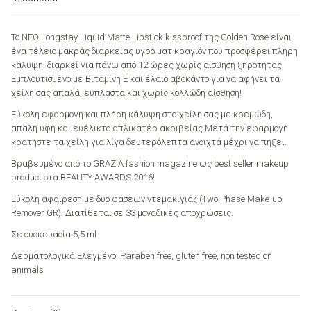
Rose
20
quantity
Το ΝΕΟ Longstay Liquid Matte Lipstick kissproof της Golden Rose είναι
ένα τέλειο μακράς διαρκείας υγρό ματ κραγιόν που προσφέρει πλήρη
κάλυψη, διαρκεί για πάνω από 12 ώρες χωρίς αίσθηση ξηρότητας.
Εμπλουτισμένο με Βιταμίνη Ε και έλαιο αβοκάντο για να αφήνει τα
χείλη σας απαλά, εύπλαστα και χωρίς κολλώδη αίσθηση!
Εύκολη εφαρμογή και πλήρη κάλυψη στα χείλη σας με κρεμώδη,
απαλή υφή και ευέλικτο απλικατέρ ακριβείας.Μετά την εφαρμογή
κρατήστε τα χείλη για λίγα δευτερόλεπτα ανοιχτά μέχρι να πήξει.
Βραβευμένο από το GRAZIA fashion magazine ως best seller makeup
product στα BEAUTY AWARDS 2016!
Εύκολη αφαίρεση με δύο φάσεων ντεμακιγιάζ (Two Phase Make-up
Remover GR). Διατίθεται σε 33 μοναδικές αποχρώσεις.
Σε συσκευασία 5,5 ml
Δερματολογικά Ελεγμένο, Paraben free, gluten free, non tested on
animals